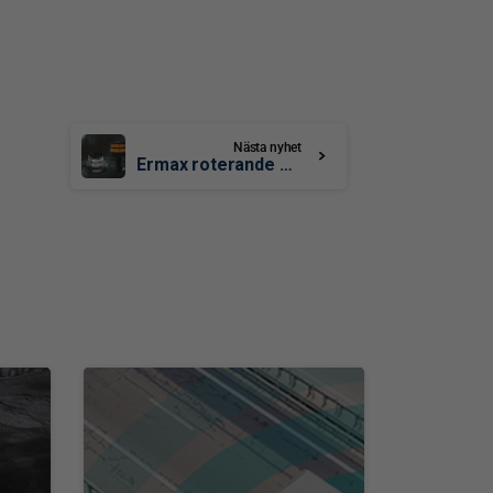
Nästa nyhet
Ermax roterande LED varningsljus
0
0