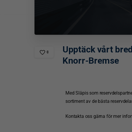
Upptäck
vårt
bre
0
Knorr-Bremse
Med Släpis som reservdelspartner f
sortiment av de bästa reservdelarna
Kontakta oss gärna för mer info