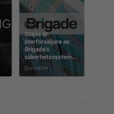
Nyhet
Släpis är
återförsäljare av
Brigade’s
säkerhetssystem…
april 23, 2026