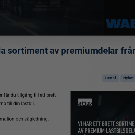
da
sortiment
av
premiumdelar
frå
Lastbil
Nyhet
år du tillgång till ett brett
 till din lastbil.
rmation och vägledning.