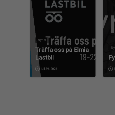
Nyhet
Ny
Träffa oss på Elmia
Lastbil
F
juli 29, 2026