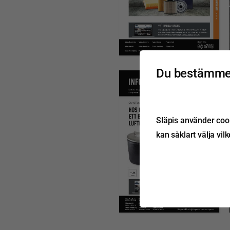
Du bestämmer
Släpis använder cook
kan såklart välja vil