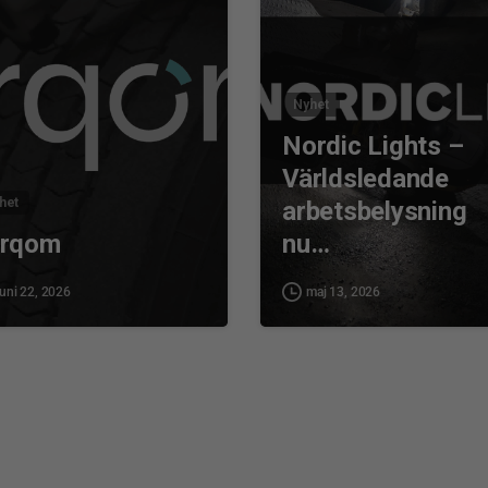
Nyhet
Nordic Lights –
Världsledande
het
arbetsbelysning
yrqom
nu…
juni 22, 2026
maj 13, 2026