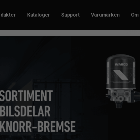
dukter
Kataloger
Support
Varumärken
Om 