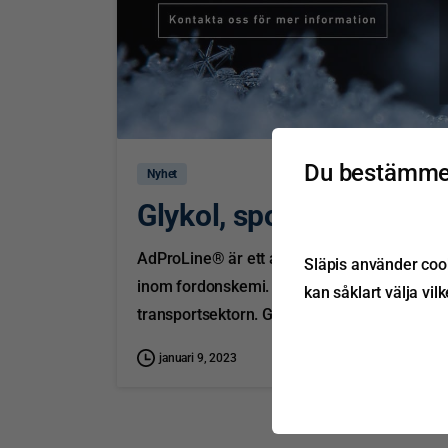
Du bestämmer
Nyhet
Glykol, spolarvätska o
AdProLine® är ett av varumärkena som du hit
Släpis använder cook
inom fordonskemi. I sortimentet finns bl a g
kan såklart välja vil
transportsektorn. Glykol AdProLine® glykol är
januari 9, 2023