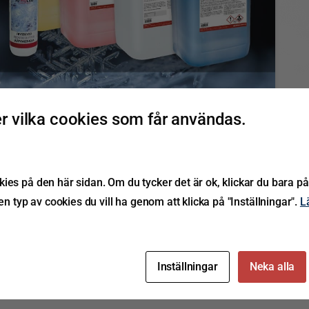
0
 vilka cookies som får användas.
ch andra kemprodukter
tar i vårt sortiment med högkvalitativa produkter
ies på den här sidan. Om du tycker det är ok, klickar du bara på
lykol, spolarvätska och rengöringsprodukter för
ken typ av cookies du vill ha genom att klicka på "Inställningar".
L
 utvecklad för att klara de höga krav som ställs...
Läs mer
Inställningar
Neka alla