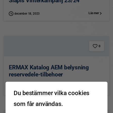
Släpis Vinterkampanj 23/24
Läs mer
december 18, 2023
0
ERMAX Katalog AEM belysning
reservedele-tilbehoer
Läs mer
november 7, 2023
Du bestämmer vilka cookies
som får användas.