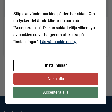
0
Släpis använder cookies på den här sidan. Om
du tycker det är ok, klickar du bara på
Katalog Ermax Belysningskatalog
"Acceptera alla". Du kan såklart välja vilken typ
AEM (eng)
av cookies du vill ha genom att klicka på
"Inställningar".
Läs vår cookie policy
Läs mer
oktober 18, 2021
Inställningar
Neka alla
Acceptera alla