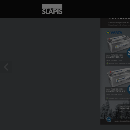
1 / 6
VINTER
Vinterkampanjen gäller fr.o.m. den 
Alla angivna priser är exklusive mo
2
Art. nr 790740500120E652
PROMOTIVE EFB C40
12V/240AH,  1200A
VARTA. 
Miljöavgift på 567 kr per batteri tillkom
Art. nr 790680108100A722
PROMOTIVE SILVER M18
12V/180AH, 1000A
VARTA. 
Miljöavgift på 411 kr per batteri tillkomm
Art. nr 7907109
PROMOTIVE 
12V/210AH
VARTA. 
Miljöavgift på 
Kontakta din lokala Släpis 