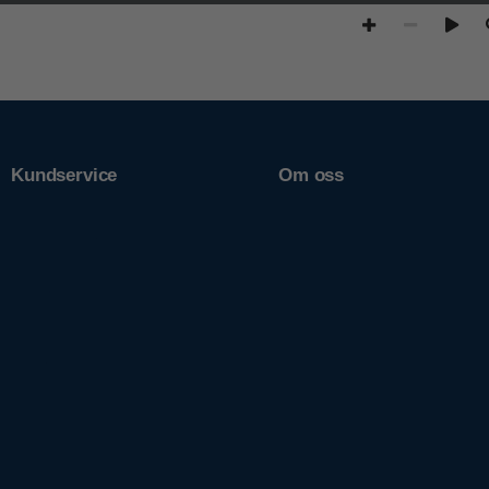
Kundservice
Om oss
Support
Om Släpis
Spårning av gods
Nyheter
Reklamation
Jobba hos oss
Kontakta oss
Våra filialer
Cookiepolicy
Prislistor
Policys
Filer
Visselblåsning
Imprint