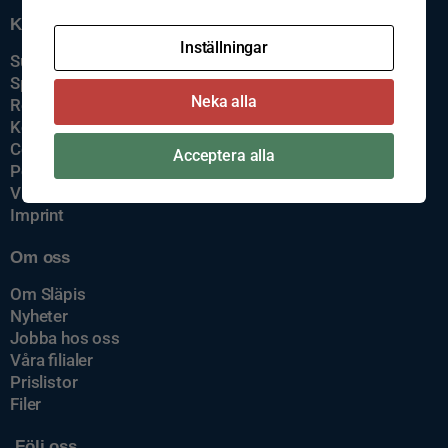
Kundservice
Inställningar
Support
Spårning av gods
Neka alla
Reklamation
Kontakta oss
Cookiepolicy
Acceptera alla
Policys
Visselblåsning
Imprint
Om oss
Om Släpis
Nyheter
Jobba hos oss
Våra filialer
Prislistor
Filer
Följ oss