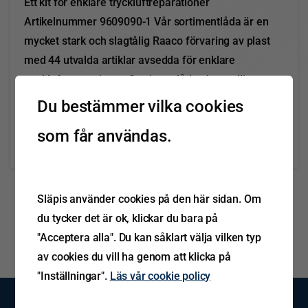
Ett kit för enklare tryckluftreparationer
Artikelnummer 9609090-1 Vår sortimentlåda är en
mycket stark och slagtålig Raaco förvaring av plast
med 44 utvalda artiklar avsedda för enklare
tryckluftreparationer. Sortimentlådan har tydlig
märkning för att underlätta komplettering av
Du bestämmer vilka cookies
förbrukade artiklar. I lådan...
som får användas.
Läs mer
oktober 29, 2021
Släpis använder cookies på den här sidan. Om
du tycker det är ok, klickar du bara på
"Acceptera alla". Du kan såklart välja vilken typ
av cookies du vill ha genom att klicka på
"Inställningar".
Läs vår cookie policy