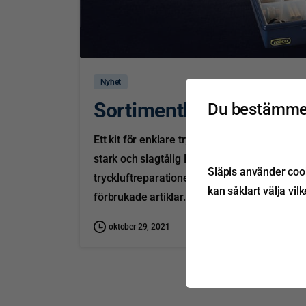
Nyhet
Sortimentlåda för tryck
Du bestämmer
Ett kit för enklare tryckluftreparationer A
stark och slagtålig Raaco förvaring av plast
Släpis använder cook
tryckluftreparationer. Sortimentlådan har ty
kan såklart välja vil
förbrukade artiklar. I lådan...
oktober 29, 2021