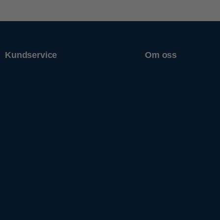
Kundservice
Om oss
Support
Om Släpis
Spårning av gods
Nyheter
Reklamation
Jobba hos oss
Kontakta oss
Våra filialer
Cookiepolicy
Prislistor
Policys
Filer
Visselblåsning
Imprint