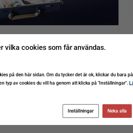
5
luftreparation
 vilka cookies som får användas.
rtikelnummer 9609090-1 Vår sortimentlåda är en mycket
 med 44 utvalda artiklar avsedda för enklare
ies på den här sidan. Om du tycker det är ok, klickar du bara på
dlig märkning för att underlätta komplettering av
ken typ av cookies du vill ha genom att klicka på "Inställningar".
L
Läs mer
Inställningar
Neka alla