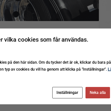
2
ärmarna på marknaden
 vilka cookies som får användas.
-Teknik A/S, som är experter på kompositteknik.
r två av HBN-Tekniks registrerade varumärken med
ies på den här sidan. Om du tycker det är ok, klickar du bara på
or och vädrets påverkan. De svarta stänkskärmarna
ken typ av cookies du vill ha genom att klicka på "Inställningar".
L
Läs mer
Inställningar
Neka alla