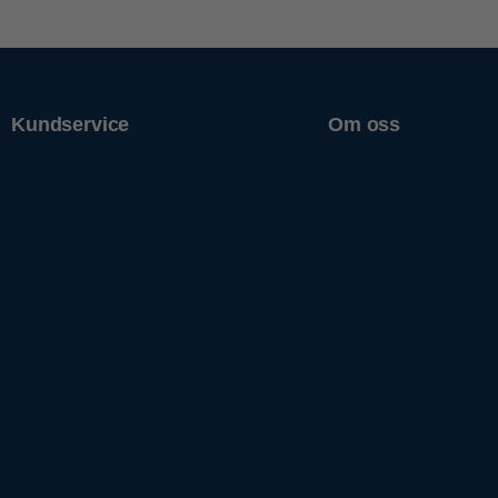
Kundservice
Om oss
Support
Om Släpis
Spårning av gods
Nyheter
Reklamation
Jobba hos oss
Kontakta oss
Våra filialer
Cookiepolicy
Prislistor
Policys
Filer
Visselblåsning
Imprint