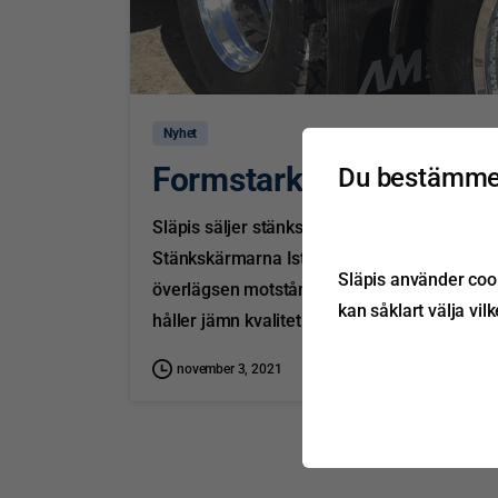
Nyhet
Formstarkaste stänksk
Du bestämmer
Släpis säljer stänkskärmar från danska HBN
Stänkskärmarna Istoflex® och Greenflex® ä
Släpis använder cook
överlägsen motståndskraft mot nötning, olj
kan såklart välja vil
håller jämn kvalitet och är lätta, vilket...
november 3, 2021