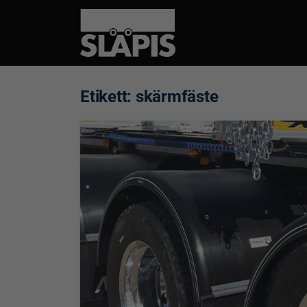
Etikett:
skärmfäste