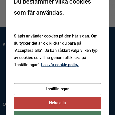
Du bestämmer vilka cookies
som får användas.
Släpis använder cookies på den här sidan. Om
du tycker det är ok, klickar du bara på
Kundservice
"Acceptera alla". Du kan såklart välja vilken typ
Support
av cookies du vill ha genom att klicka på
Spårning av gods
"Inställningar".
Läs vår cookie policy
Reklamation
Kontakta oss
Cookiepolicy
Policys
Visselblåsning
Inställningar
Imprint
Neka alla
Om oss
Om Släpis