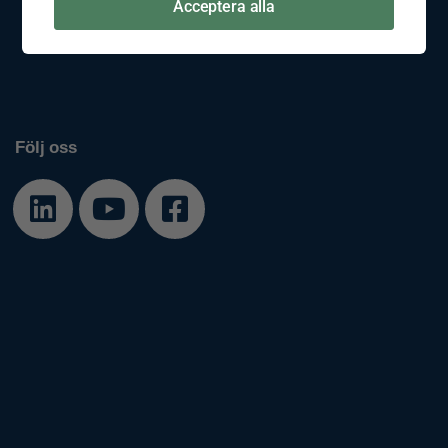
Acceptera alla
Nyheter
Jobba hos oss
Våra filialer
Prislistor
Filer
Följ oss