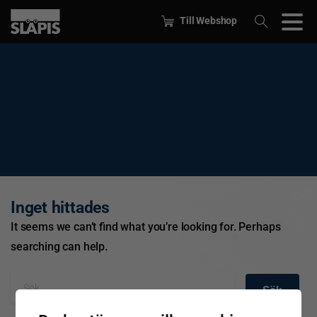
Till Webshop
Inget hittades
It seems we can’t find what you’re looking for. Perhaps
searching can help.