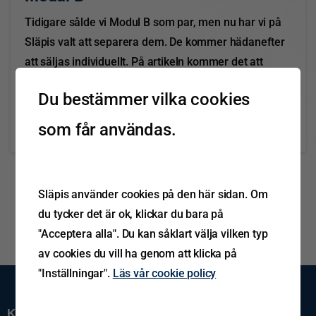
Tidigare sålde vi Modul B som par, men nu har vi på
Släpis valt att separera dem. De kommer hädanefter
att säljas individuellt. På artikeln kommer det att
framgå om det är höger- eller vänsterben, och de
Du bestämmer vilka cookies
kommer att ha...
som får användas.
Läs mer
november 5, 2024
Släpis använder cookies på den här sidan. Om
du tycker det är ok, klickar du bara på
"Acceptera alla". Du kan såklart välja vilken typ
av cookies du vill ha genom att klicka på
"Inställningar".
Läs vår cookie policy
Kundservice