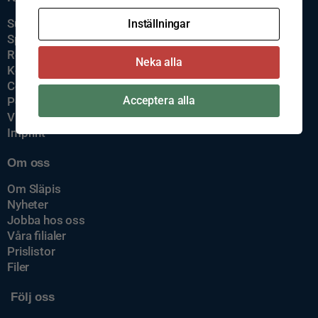
Support
Inställningar
Spårning av gods
Reklamation
Neka alla
Kontakta oss
Cookiepolicy
Acceptera alla
Policys
Visselblåsning
Imprint
Om oss
Om Släpis
Nyheter
Jobba hos oss
Våra filialer
Prislistor
Filer
Följ oss