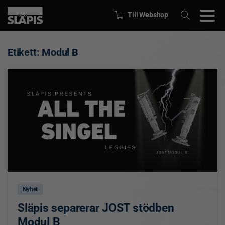
Till Webshop
Etikett:
Modul B
0
Nyhet
Släpis separerar JOST stödben
Modul B