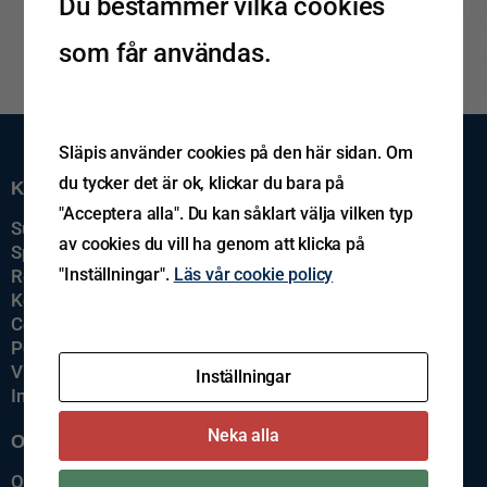
Du bestämmer vilka cookies
som får användas.
Släpis använder cookies på den här sidan. Om
du tycker det är ok, klickar du bara på
Kundservice
"Acceptera alla". Du kan såklart välja vilken typ
Support
av cookies du vill ha genom att klicka på
Spårning av gods
"Inställningar".
Läs vår cookie policy
Reklamation
Kontakta oss
Cookiepolicy
Policys
Visselblåsning
Inställningar
Imprint
Neka alla
Om oss
Om Släpis