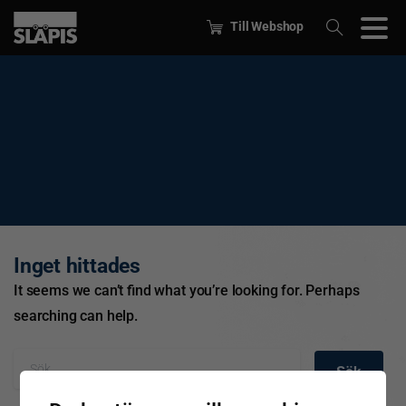
Till Webshop
Inget hittades
It seems we can’t find what you’re looking for. Perhaps
searching can help.