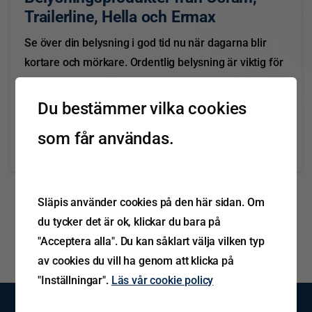
Trailerline, Hella och Ermax
Se över din belysning i god tid nu när dagarna blir
kortare och mörkare. Ordentlig belysning är viktig för
den kommande säsongen med regn och mörker.
Släpis erbjuder belysning som lämpar sig väl för
Du bestämmer vilka cookies
professionella applikationer i krävande miljöer. Hos...
som får användas.
Läs mer
oktober 18, 2022
Släpis använder cookies på den här sidan. Om
du tycker det är ok, klickar du bara på
"Acceptera alla". Du kan såklart välja vilken typ
av cookies du vill ha genom att klicka på
"Inställningar".
Läs vår cookie policy