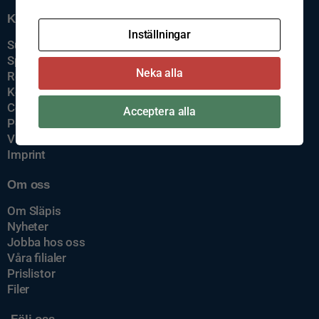
Kundservice
Inställningar
Support
Spårning av gods
Neka alla
Reklamation
Kontakta oss
Cookiepolicy
Acceptera alla
Policys
Visselblåsning
Imprint
Om oss
Om Släpis
Nyheter
Jobba hos oss
Våra filialer
Prislistor
Filer