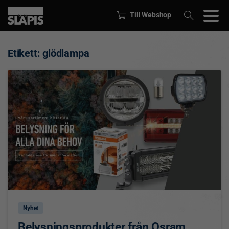
Till Webshop
Etikett:
glödlampa
0
Nyhet
Belysningsprodukter från Osram,