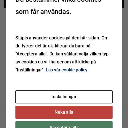
som får användas.
Nyhet
Arbeta säkert och mer produktivt
med ERMAX arbetsbelysning
Släpis använder cookies på den här sidan. Om
du tycker det är ok, klickar du bara på
I Släpis sortiment finns arbets- och backbelysning
"Acceptera alla". Du kan såklart välja vilken typ
från ERMAX. Ordentlig arbetsbelysning är viktigt för
av cookies du vill ha genom att klicka på
säkerheten när man jobbar med och utanför fordonet
"Inställningar".
Läs vår cookie policy
och därför använder ERMAX den modernaste LED-
teknologin i sina back- och arbetslyktor för att skapa
en produkt med...
Inställningar
Läs mer
november 23, 2021
Neka alla
Acceptera alla