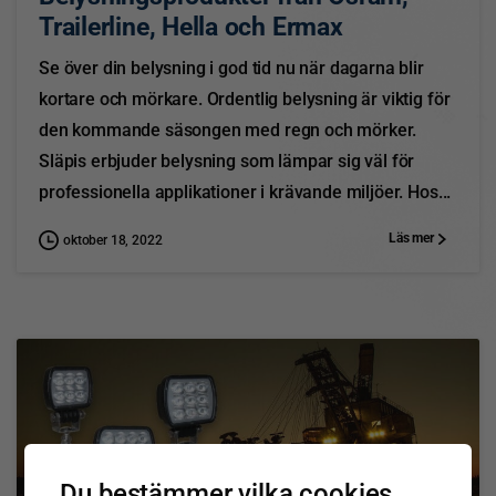
Trailerline, Hella och Ermax
Se över din belysning i god tid nu när dagarna blir
kortare och mörkare. Ordentlig belysning är viktig för
den kommande säsongen med regn och mörker.
Släpis erbjuder belysning som lämpar sig väl för
professionella applikationer i krävande miljöer. Hos...
Läs mer
oktober 18, 2022
2
Du bestämmer vilka cookies