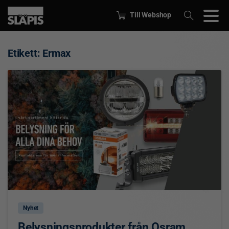
Till Webshop
Etikett:
Ermax
0
Nyhet
Belysningsprodukter från Osram,