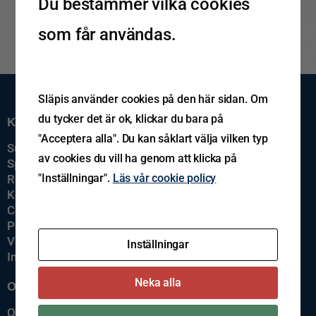
Du bestämmer vilka cookies
som får användas.
Släpis använder cookies på den här sidan. Om
du tycker det är ok, klickar du bara på
Kundservice
"Acceptera alla". Du kan såklart välja vilken typ
Support
av cookies du vill ha genom att klicka på
Spårning av gods
"Inställningar".
Läs vår cookie policy
Reklamation
Kontakta oss
Cookiepolicy
Policys
Visselblåsning
Inställningar
Imprint
Neka alla
Om oss
Om Släpis