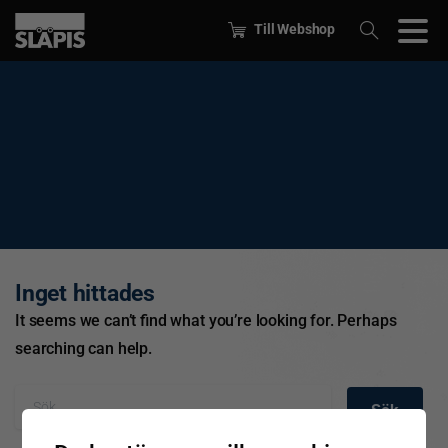
Till Webshop
Inget hittades
It seems we can’t find what you’re looking for. Perhaps
searching can help.