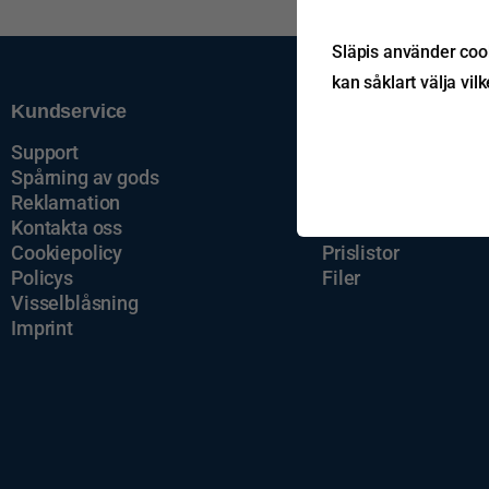
Släpis använder cook
kan såklart välja vil
Kundservice
Om oss
Support
Om Släpis
Spårning av gods
Nyheter
Reklamation
Jobba hos oss
Kontakta oss
Våra filialer
Cookiepolicy
Prislistor
Policys
Filer
Visselblåsning
Imprint