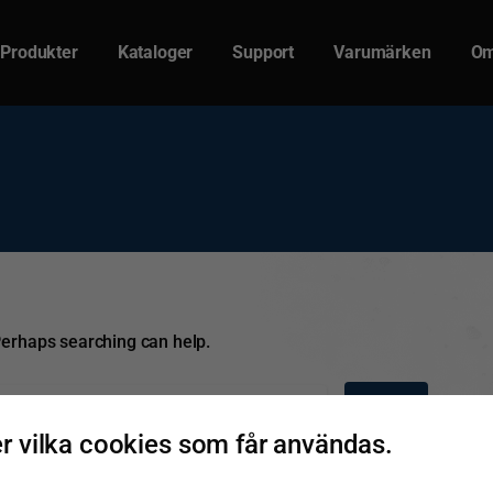
Produkter
Kataloger
Support
Varumärken
Om
 Perhaps searching can help.
 vilka cookies som får användas.