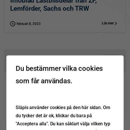
Infoblad Lastbilsdelar från ZF,
Lemförder, Sachs och TRW
Läs mer
februari 8, 2023
0
Du bestämmer vilka cookies
som får användas.
Infoblad Lastbilsdelar från ZF,
Lemförder, Sachs och TRW
Släpis använder cookies på den här sidan. Om
Läs mer
februari 6, 2023
du tycker det är ok, klickar du bara på
"Acceptera alla". Du kan såklart välja vilken typ