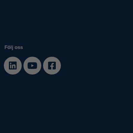
Om Släpis
Nyheter
Jobba hos oss
Våra filialer
Prislistor
Filer
Följ oss