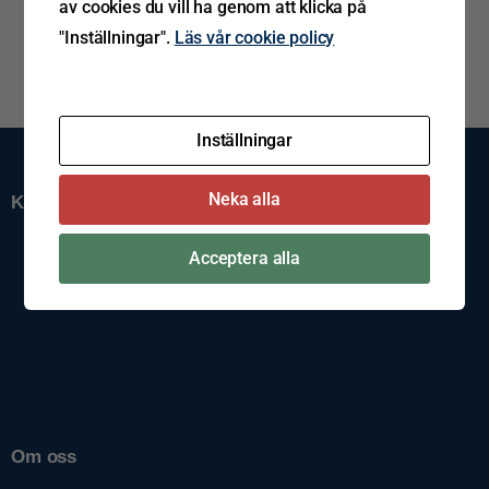
av cookies du vill ha genom att klicka på
"Inställningar".
Läs vår cookie policy
Inställningar
Neka alla
Kundservice
Support
Acceptera alla
Spårning av gods
Reklamation
Kontakta oss
Cookiepolicy
Policys
Visselblåsning
Imprint
Om oss