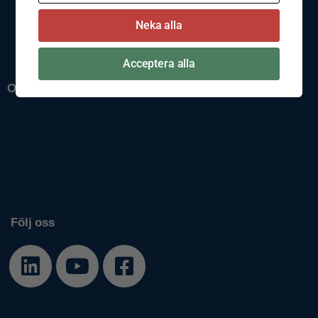
Cookiepolicy
Neka alla
Policys
Visselblåsning
Imprint
Acceptera alla
Om oss
Om Släpis
Nyheter
Jobba hos oss
Våra filialer
Prislistor
Filer
Följ oss