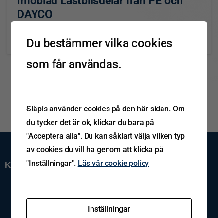
Infoblad Lastbilsdelar från PE och
DAYCO
Läs mer
Du bestämmer vilka cookies
juni 15, 2023
som får användas.
Släpis använder cookies på den här sidan. Om
du tycker det är ok, klickar du bara på
"Acceptera alla". Du kan såklart välja vilken typ
av cookies du vill ha genom att klicka på
"Inställningar".
Läs vår cookie policy
Kundservice
Support
Spårning av gods
Reklamation
Inställningar
Kontakta oss