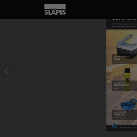
1 / 2
SOMMAR
Sommarkampanjen gäller tom 31 august
Alla angivna priser är exklusive moms.
Art. nr 9609600028780
KYLBOX
DOMETIC. 12-24V
Art. nr 98396000100
BROMSRENGÖRING
TEXTAR.
Art. nr 96003235N
SPÄNNBAND
1+5M, LC800 + KROK
Kontakta din lokala Släpis 