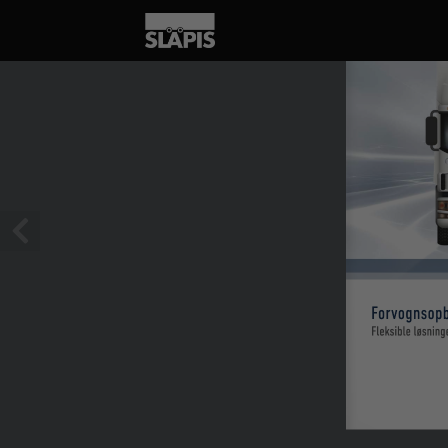
1 / 342
Forvognsop
Fleksible løsning