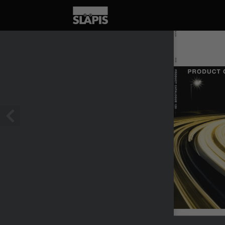
1 / 152
 www.aspoeck.com
0119
PRODUCT 
PRODUCT CATALOGUE 12V