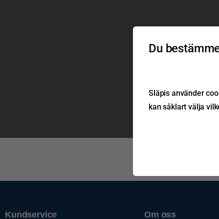
Du bestämmer
Släpis använder cook
kan såklart välja vil
Kundservice
Om oss