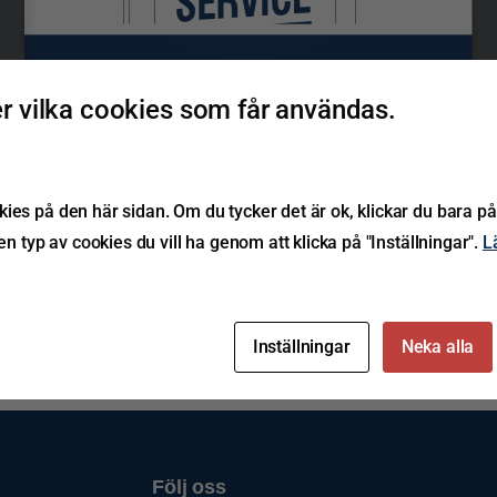
Underhållsföreskrifter
§
 vilka cookies som får användas.
BPW Släpvagnar och axelaggregat
ies på den här sidan. Om du tycker det är ok, klickar du bara på
BPW-W 33112301s
ken typ av cookies du vill ha genom att klicka på "Inställningar".
L
Inställningar
Neka alla
Följ oss