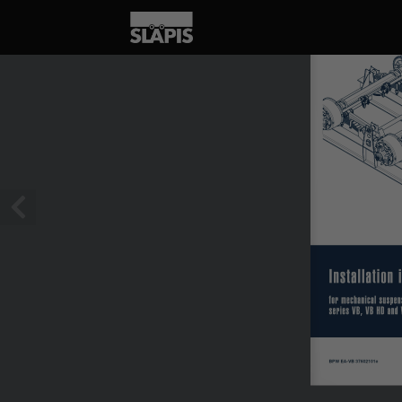
1 / 24
Installation 
for mechanical suspen
series VB, VB HD and
BPW EA-VB 37602101e