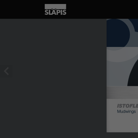
1 / 4
Automotive Solut
ISTOFL
Mudwings