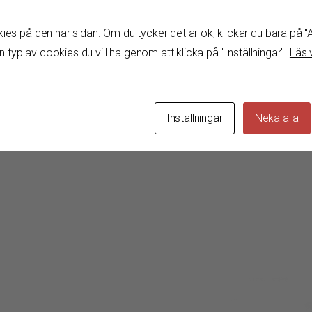
es på den här sidan. Om du tycker det är ok, klickar du bara på "A
en typ av cookies du vill ha genom att klicka på "Inställningar".
Läs 
Inställningar
Neka alla