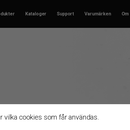
dukter
Kataloger
Support
Varumärken
Om 
vilka cookies som får användas.